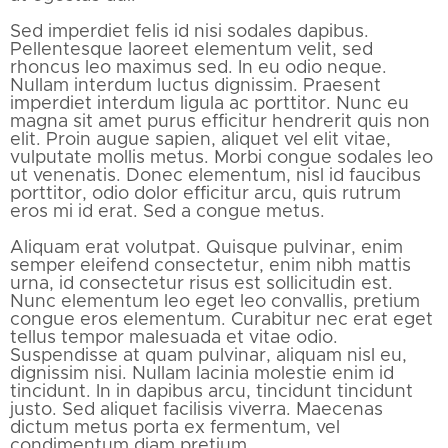
Sed imperdiet felis id nisi sodales dapibus.
Pellentesque laoreet elementum velit, sed
rhoncus leo maximus sed. In eu odio neque.
Nullam interdum luctus dignissim. Praesent
imperdiet interdum ligula ac porttitor. Nunc eu
magna sit amet purus efficitur hendrerit quis non
elit. Proin augue sapien, aliquet vel elit vitae,
vulputate mollis metus. Morbi congue sodales leo
ut venenatis. Donec elementum, nisl id faucibus
porttitor, odio dolor efficitur arcu, quis rutrum
eros mi id erat. Sed a congue metus.
Aliquam erat volutpat. Quisque pulvinar, enim
semper eleifend consectetur, enim nibh mattis
urna, id consectetur risus est sollicitudin est.
Nunc elementum leo eget leo convallis, pretium
congue eros elementum. Curabitur nec erat eget
tellus tempor malesuada et vitae odio.
Suspendisse at quam pulvinar, aliquam nisl eu,
dignissim nisi. Nullam lacinia molestie enim id
tincidunt. In in dapibus arcu, tincidunt tincidunt
justo. Sed aliquet facilisis viverra. Maecenas
dictum metus porta ex fermentum, vel
condimentum diam pretium.