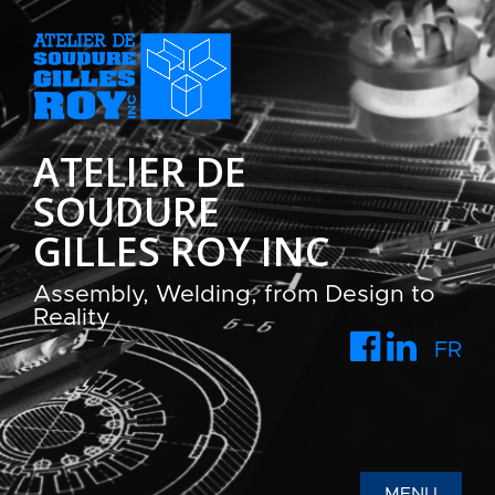
ATELIER DE
SOUDURE
GILLES ROY INC
Assembly, Welding, from Design to
Reality
FR
MENU