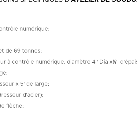
contrôle numérique;
et de 69 tonnes;
seur à contrôle numérique, diamètre 4'' Dia x¼'' d'épa
rge;
sseur x 5' de large;
resseur d'acier);
e flèche;