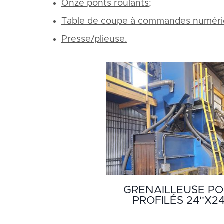
Onze ponts roulants
;
Table de coupe à commandes numériq
Presse/plieuse.
GRENAILLEUSE P
PROFILÉS 24''X24