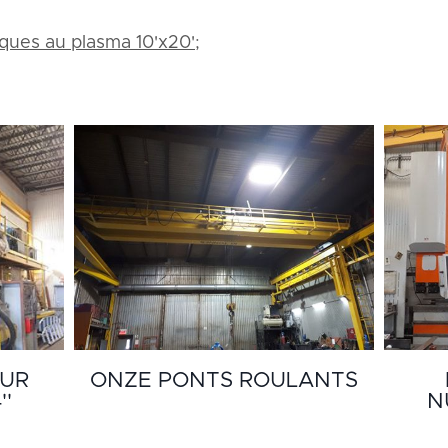
ues au plasma 10'x20'
;
OUR
ONZE PONTS ROULANTS
''
N